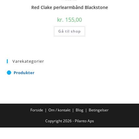
Red Clake perlearmbånd Blackstone
kr.
155,00
Gå til shop
Varekategorier
Produkter
Forside
Om / kontakt
Blog
Betingelser
Copyright 2026 - Pilanto Aps