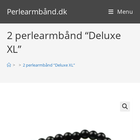
Skip
Perlearmbånd.dk
to
Menu
content
2 perlearmbånd “Deluxe
XL”
>
>
2 perlearmbånd “Deluxe XL”
🔍