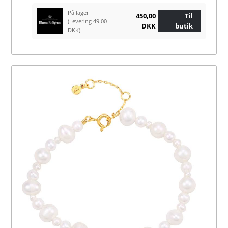
På lager
450,00
Til
(Levering 49.00
DKK
butik
DKK)