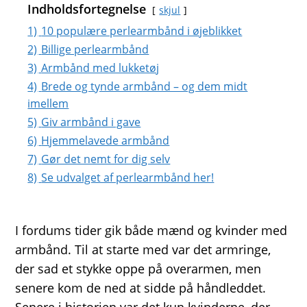
Indholdsfortegnelse
skjul
1)
10 populære perlearmbånd i øjeblikket
2)
Billige perlearmbånd
3)
Armbånd med lukketøj
4)
Brede og tynde armbånd – og dem midt
imellem
5)
Giv armbånd i gave
6)
Hjemmelavede armbånd
7)
Gør det nemt for dig selv
8)
Se udvalget af perlearmbånd her!
I fordums tider gik både mænd og kvinder med
armbånd. Til at starte med var det armringe,
der sad et stykke oppe på overarmen, men
senere kom de ned at sidde på håndleddet.
Senere i historien var det kun kvinderne, der