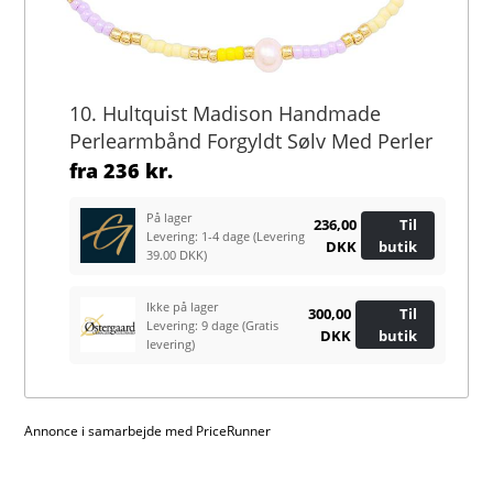
10. Hultquist Madison Handmade
Perlearmbånd Forgyldt Sølv Med Perler
fra
236 kr.
På lager
236,00
Til
Levering: 1-4 dage
(Levering
DKK
butik
39.00 DKK)
Ikke på lager
300,00
Til
Levering: 9 dage
(Gratis
DKK
butik
levering)
Annonce i samarbejde med PriceRunner