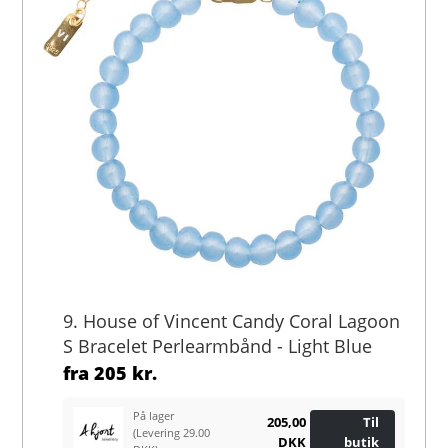
9. House of Vincent Candy Coral Lagoon
S Bracelet Perlearmbånd - Light Blue
fra
205 kr.
På lager
205,00
Til
(Levering 29.00
DKK
butik