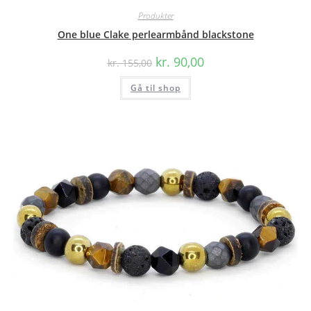
Produkter
One blue Clake perlearmbånd blackstone
Den
Den
kr.
90,00
kr.
155,00
oprindelige
aktuelle
pris
pris
Gå til shop
var:
er:
kr. 155,00.
kr. 90,00.