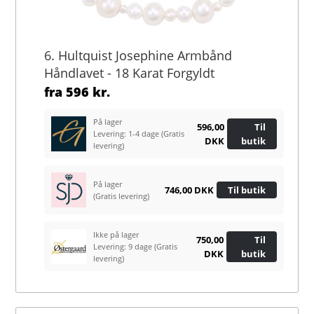
6. Hultquist Josephine Armbånd
Håndlavet - 18 Karat Forgyldt
fra
596 kr.
På lager
596,00
Til
Levering: 1-4 dage
(Gratis
DKK
butik
levering)
På lager
746,00 DKK
Til butik
(Gratis levering)
Ikke på lager
750,00
Til
Levering: 9 dage
(Gratis
DKK
butik
levering)