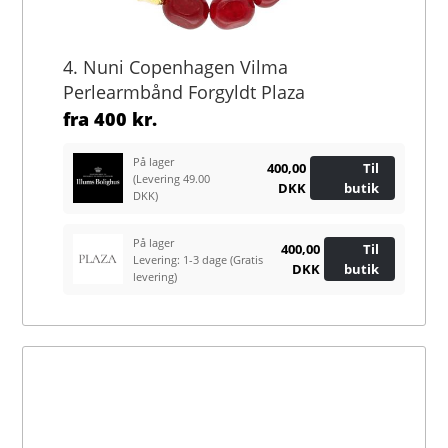
4. Nuni Copenhagen Vilma
Perlearmbånd Forgyldt Plaza
fra
400 kr.
På lager
400,00
Til
(Levering 49.00
DKK
butik
DKK)
På lager
400,00
Til
Levering: 1-3 dage
(Gratis
DKK
butik
levering)