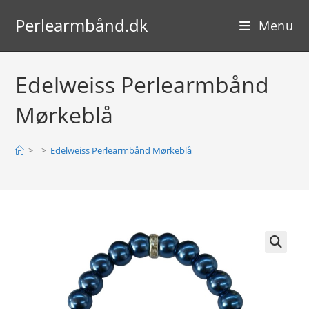
Skip
Perlearmbånd.dk
to
Menu
content
Edelweiss Perlearmbånd
Mørkeblå
>
>
Edelweiss Perlearmbånd Mørkeblå
🔍