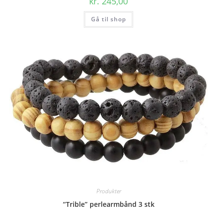
kr.
245,00
Gå til shop
Produkter
“Trible” perlearmbånd 3 stk