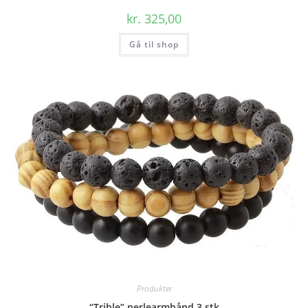
kr.
325,00
Gå til shop
Produkter
“Trible” perlearmbånd 3 stk