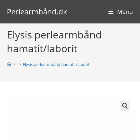
Skip
Perlearmbånd.dk
to
Menu
content
Elysis perlearmbånd
hamatit/laborit
>
>
Elysis perlearmbånd hamatit/laborit
🔍