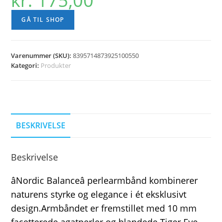
kr.
175,00
GÅ TIL SHOP
Varenummer (SKU):
8395714873925100550
Kategori:
Produkter
BESKRIVELSE
Beskrivelse
âNordic Balanceâ perlearmbånd kombinerer
naturens styrke og elegance i ét eksklusivt
design.Armbåndet er fremstillet med 10 mm